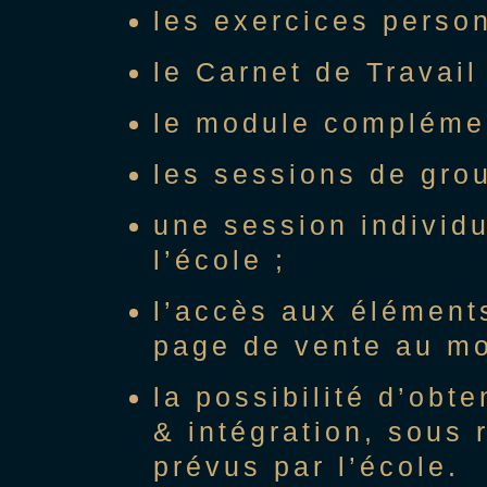
les exercices perso
le Carnet de Travail 
le module complément
les sessions de gro
une session individ
l’école ;
l’accès aux éléments
page de vente au mom
la possibilité d’obt
& intégration, sous 
prévus par l’école.