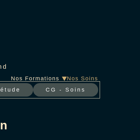
nd
Nos Formations
Nos Soins
létude
CG - Soins
on